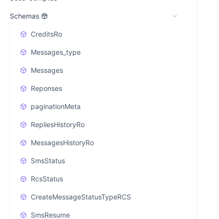
Schemas
CreditsRo
Messages_type
Messages
Reponses
paginationMeta
RepliesHistoryRo
MessagesHistoryRo
SmsStatus
RcsStatus
CreateMessageStatusTypeRCS
SmsResume