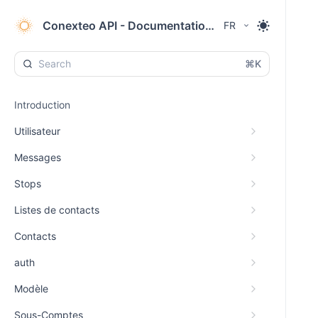
Conexteo API - Documentation SMS & RCS
FR
⌘K
Introduction
Utilisateur
Messages
Stops
Listes de contacts
Contacts
auth
Modèle
Sous-Comptes