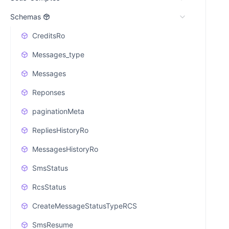
Schemas
CreditsRo
Messages_type
Messages
Reponses
paginationMeta
RepliesHistoryRo
MessagesHistoryRo
SmsStatus
RcsStatus
CreateMessageStatusTypeRCS
SmsResume