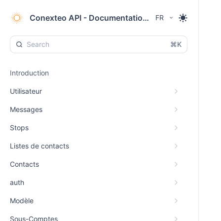
Conexteo API - Documentation SMS & RCS
FR
⌘K
Introduction
Utilisateur
Messages
Stops
Listes de contacts
Contacts
auth
Modèle
Sous-Comptes