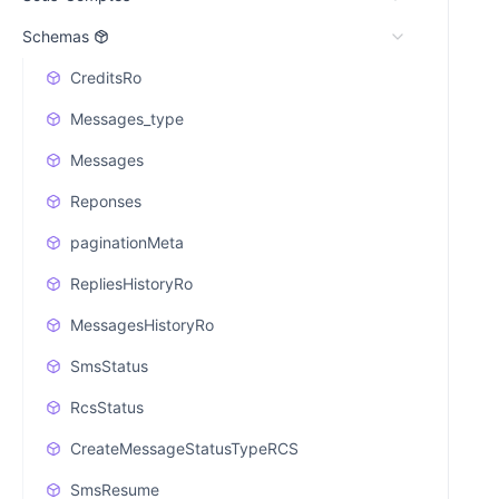
Schemas
CreditsRo
Messages_type
Messages
Reponses
paginationMeta
RepliesHistoryRo
MessagesHistoryRo
SmsStatus
RcsStatus
CreateMessageStatusTypeRCS
SmsResume