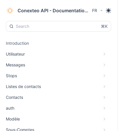
Conexteo API - Documentation SMS & RCS
FR
⌘K
Introduction
Utilisateur
Messages
Stops
Listes de contacts
Contacts
auth
Modèle
Sous-Comptes